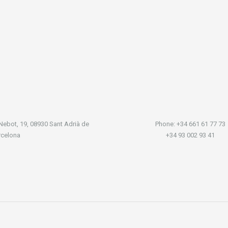
 Nebot, 19, 08930 Sant Adrià de
Phone: +34 661 61 77 73
rcelona
+34 93 002 93 41