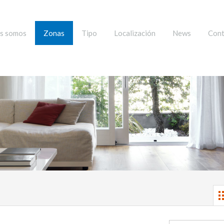
s somos
Zonas
Tipo
Localización
News
Cont