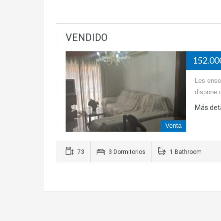
VENDIDO
152.0
Les ense
dispone d
Más det
Venta
73
3 Dormitorios
1 Bathroom