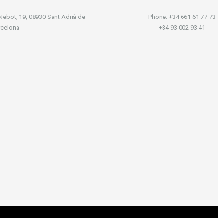
 Nebot, 19, 08930 Sant Adrià de
Phone: +34 661 61 77 73
rcelona
+34 93 002 93 41