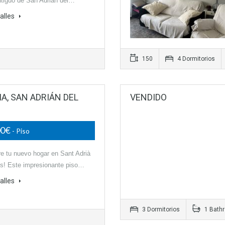
tiguo de San Adrián del…
alles
150
4 Dormitorios
IA, SAN ADRIÁN DEL
VENDIDO
00€
- Piso
e tu nuevo hogar en Sant Adrià
s! Este impresionante piso…
alles
3 Dormitorios
1 Bath