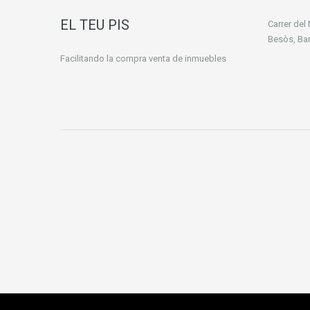
EL TEU PIS
Carrer del
Besòs, Ba
Facilitando la compra venta de inmuebles