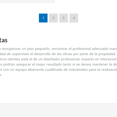
1
2
3
4
tas
 reorganizar un piso pequeño, encontrar el profesional adecuado marc
ilitad de supervisar el desarrollo de las obras por parte de la propiedad
tros clientes está el de un diseñador profesional, experto en interioris
s podrán asegurar el mejor resultado tanto si se desea mantener la dist
 con un equipo altamente cualificado de industriales para la realizació
e.