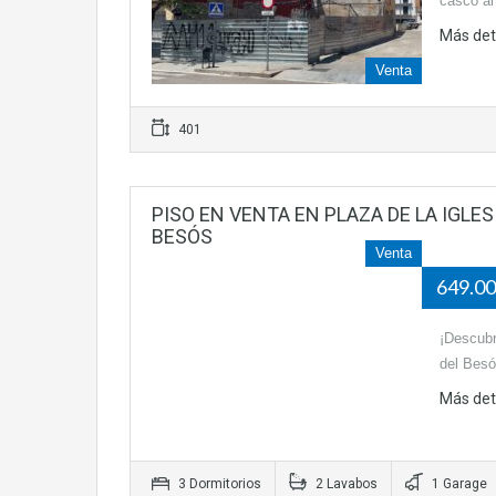
casco an
Más det
Venta
401
PISO EN VENTA EN PLAZA DE LA IGLES
BESÓS
Venta
649.0
¡Descubr
del Besó
Más det
3 Dormitorios
2 Lavabos
1 Garage