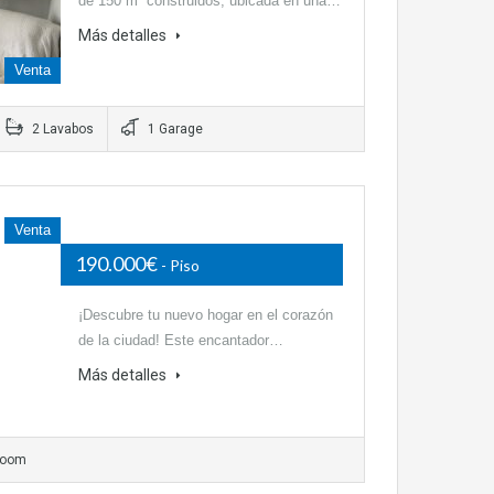
de 150 m² construidos, ubicada en una…
Más detalles
Venta
2 Lavabos
1 Garage
Venta
190.000€
- Piso
¡Descubre tu nuevo hogar en el corazón
de la ciudad! Este encantador…
Más detalles
room